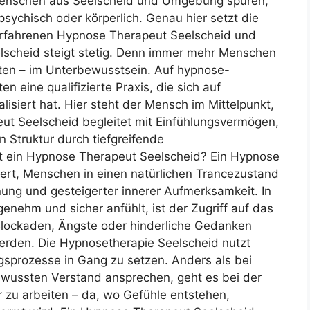
e Menschen aus Seelscheid und Umgebung spüren,
sychisch oder körperlich. Genau hier setzt die
rfahrenen Hypnose Therapeut Seelscheid und
lscheid steigt stetig. Denn immer mehr Menschen
ten – im Unterbewusstsein. Auf hypnose-
n eine qualifizierte Praxis, die sich auf
lisiert hat. Hier steht der Mensch im Mittelpunkt,
t Seelscheid begleitet mit Einfühlungsvermögen,
n Struktur durch tiefgreifende
 ein Hypnose Therapeut Seelscheid? Ein Hypnose
siert, Menschen in einen natürlichen Trancezustand
nung und gesteigerter innerer Aufmerksamkeit. In
nehm und sicher anfühlt, ist der Zugriff auf das
Blockaden, Ängste oder hinderliche Gedanken
rden. Die Hypnosetherapie Seelscheid nutzt
gsprozesse in Gang zu setzen. Anders als bei
ewussten Verstand ansprechen, geht es bei der
 zu arbeiten – da, wo Gefühle entstehen,