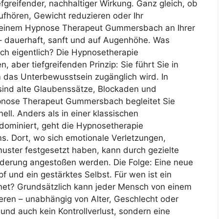
efgreifender, nachhaltiger Wirkung. Ganz gleich, ob
fhören, Gewicht reduzieren oder Ihr
t einem Hypnose Therapeut Gummersbach an Ihrer
– dauerhaft, sanft und auf Augenhöhe. Was
h eigentlich? Die Hypnosetherapie
aber tiefgreifenden Prinzip: Sie führt Sie in
 das Unterbewusstsein zugänglich wird. In
sind alte Glaubenssätze, Blockaden und
pnose Therapeut Gummersbach begleitet Sie
ll. Anders als in einer klassischen
dominiert, geht die Hypnosetherapie
. Dort, wo sich emotionale Verletzungen,
uster festgesetzt haben, kann durch gezielte
derung angestoßen werden. Die Folge: Eine neue
pf und ein gestärktes Selbst. Für wen ist ein
t? Grundsätzlich kann jeder Mensch von einem
ren – unabhängig von Alter, Geschlecht oder
und auch kein Kontrollverlust, sondern eine