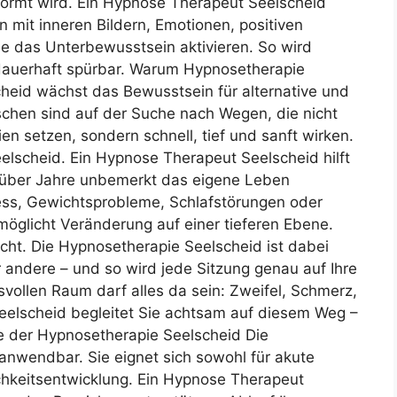
ormt wird. Ein Hypnose Therapeut Seelscheid
n mit inneren Bildern, Emotionen, positiven
e das Unterbewusstsein aktivieren. So wird
dauerhaft spürbar. Warum Hypnosetherapie
cheid wächst das Bewusstsein für alternative und
schen sind auf der Suche nach Wegen, die nicht
n setzen, sondern schnell, tief und sanft wirken.
elscheid. Ein Hypnose Therapeut Seelscheid hilft
t über Jahre unbemerkt das eigene Leben
ess, Gewichtsprobleme, Schlafstörungen oder
öglicht Veränderung auf einer tieferen Ebene.
cht. Die Hypnosetherapie Seelscheid ist dabei
r andere – und so wird jede Sitzung genau auf Ihre
svollen Raum darf alles da sein: Zweifel, Schmerz,
elscheid begleitet Sie achtsam auf diesem Weg –
ete der Hypnosetherapie Seelscheid Die
 anwendbar. Sie eignet sich sowohl für akute
ichkeitsentwicklung. Ein Hypnose Therapeut