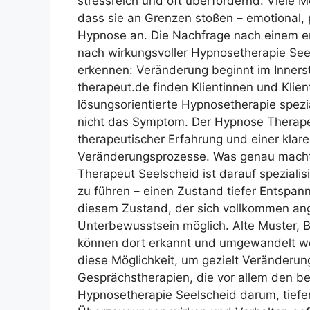
stressreich und oft überfordernd. Viel
dass sie an Grenzen stoßen – emotional, p
Hypnose an. Die Nachfrage nach einem e
nach wirkungsvoller Hypnosetherapie See
erkennen: Veränderung beginnt im Inners
therapeut.de finden Klientinnen und Kliente
lösungsorientierte Hypnosetherapie spezia
nicht das Symptom. Der Hypnose Therapeu
therapeutischer Erfahrung und einer klare
Veränderungsprozesse. Was genau macht
Therapeut Seelscheid ist darauf speziali
zu führen – einen Zustand tiefer Entspan
diesem Zustand, der sich vollkommen ange
Unterbewusstsein möglich. Alte Muster, 
können dort erkannt und umgewandelt we
diese Möglichkeit, um gezielt Veränderun
Gesprächstherapien, die vor allem den b
Hypnosetherapie Seelscheid darum, tiefer