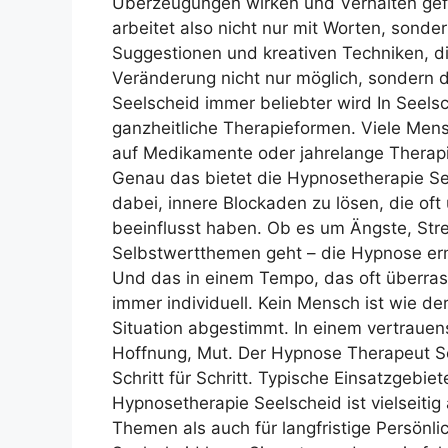
Überzeugungen wirken und Verhalten gef
arbeitet also nicht nur mit Worten, sonder
Suggestionen und kreativen Techniken, di
Veränderung nicht nur möglich, sondern 
Seelscheid immer beliebter wird In Seels
ganzheitliche Therapieformen. Viele Men
auf Medikamente oder jahrelange Therapie
Genau das bietet die Hypnosetherapie Se
dabei, innere Blockaden zu lösen, die of
beeinflusst haben. Ob es um Ängste, Str
Selbstwertthemen geht – die Hypnose erm
Und das in einem Tempo, das oft überras
immer individuell. Kein Mensch ist wie de
Situation abgestimmt. In einem vertrauen
Hoffnung, Mut. Der Hypnose Therapeut Se
Schritt für Schritt. Typische Einsatzgebi
Hypnosetherapie Seelscheid ist vielseitig
Themen als auch für langfristige Persönl